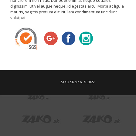
nunc lorem non risus. Donec et enim at neque sodales
dignissim. Ut vel augue neque, id egestas arcu. Morbi ac ligula
mauris, sagittis pretium elit. Nullam condimentum tincidunt
volutpat.
ZAKO SK s.r.o. © 2022