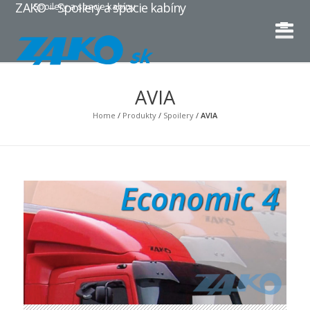
ZAKO – Spoilery a spacie kabíny
Spoilery a spacie kabíny
AVIA
Home
/
Produkty
/
Spoilery
/
AVIA