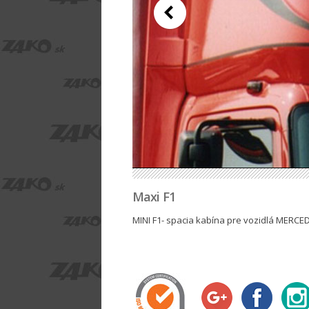
Maxi F1
MINI F1- spacia kabína pre vozidlá MERCE