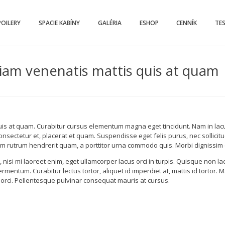
POILERY
SPACIE KABÍNY
GALÉRIA
ESHOP
CENNÍK
TE
 diam venenatis mattis quis at quam
 quis at quam. Curabitur cursus elementum magna eget tincidunt. Nam in lac
nsectetur et, placerat et quam. Suspendisse eget felis purus, nec sollicitu
lum rutrum hendrerit quam, a porttitor urna commodo quis. Morbi dignissi
isi mi laoreet enim, eget ullamcorper lacus orci in turpis. Quisque non lac
ermentum. Curabitur lectus tortor, aliquet id imperdiet at, mattis id tortor.
r orci. Pellentesque pulvinar consequat mauris at cursus.