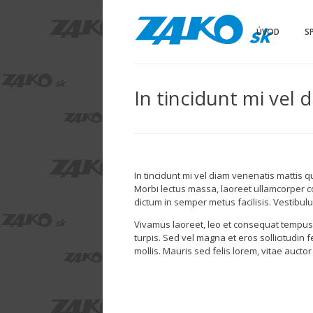
ZAKO – Spoilery a spacie kabíny
Spoilery a spacie kabíny
ÚVOD
S
In tincidunt mi vel
In tincidunt mi vel diam venenatis mattis
Morbi lectus massa, laoreet ullamcorper co
dictum in semper metus facilisis. Vestibu
Vivamus laoreet, leo et consequat tempus, n
turpis. Sed vel magna et eros sollicitudin f
mollis. Mauris sed felis lorem, vitae aucto