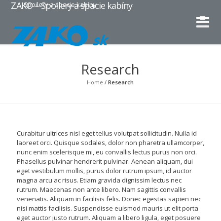
ZAKO – Spoilery a spacie kabíny
Spoilery a spacie kabíny
Research
Home
/
Research
Curabitur ultrices nisl eget tellus volutpat sollicitudin. Nulla id
laoreet orci. Quisque sodales, dolor non pharetra ullamcorper,
nunc enim scelerisque mi, eu convallis lectus purus non orci.
Phasellus pulvinar hendrerit pulvinar. Aenean aliquam, dui
eget vestibulum mollis, purus dolor rutrum ipsum, id auctor
magna arcu ac risus. Etiam gravida dignissim lectus nec
rutrum. Maecenas non ante libero. Nam sagittis convallis
venenatis. Aliquam in facilisis felis. Donec egestas sapien nec
nisi mattis facilisis. Suspendisse euismod mauris ut elit porta
eget auctor justo rutrum. Aliquam a libero ligula, eget posuere