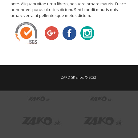
ante. Aliquam vitae urna libero, posuere ornare mauris. Fusce
ac nunc vel purus ultricies dictum. Sed blandit mauris quis
urna viverra at pellentesque metus dictum.
ZAKO SK s.r.o. © 2022