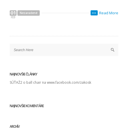
01
Read More
Nezaradené
•••
FEB
NAJNOVŠIE ČLÁNKY
SÚŤAŽ2 o ball chair na www.facebook.com/zakosk
NAJNOVŠIE KOMENTÁRE
ARCHÍV