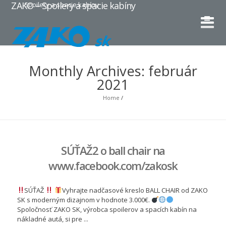
ZAKO – Spoilery a spacie kabíny
Spoilery a spacie kabíny
Monthly Archives: február
2021
Home
/
SÚŤAŽ2 o ball chair na
www.facebook.com/zakosk
SÚŤAŽ
Vyhrajte nadčasové kreslo BALL CHAIR od ZAKO
SK s moderným dizajnom v hodnote 3.000€.
Spoločnosť ZAKO SK, výrobca spoilerov a spacích kabín na
nákladné autá, si pre ...