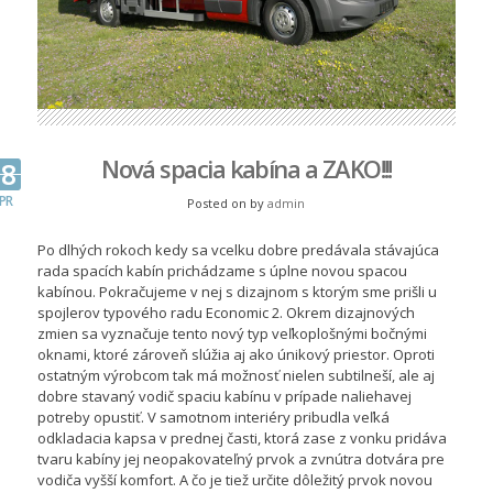
Nová spacia kabína a ZAKO!!!
18
PR
Posted on
by
admin
Po dlhých rokoch kedy sa vcelku dobre predávala stávajúca
rada spacích kabín prichádzame s úplne novou spacou
kabínou. Pokračujeme v nej s dizajnom s ktorým sme prišli u
spojlerov typového radu Economic 2. Okrem dizajnových
zmien sa vyznačuje tento nový typ veľkoplošnými bočnými
oknami, ktoré zároveň slúžia aj ako únikový priestor. Oproti
ostatným výrobcom tak má možnosť nielen subtilneší, ale aj
dobre stavaný vodič spaciu kabínu v prípade naliehavej
potreby opustiť. V samotnom interiéry pribudla veľká
odkladacia kapsa v prednej časti, ktorá zase z vonku pridáva
tvaru kabíny jej neopakovateľný prvok a zvnútra dotvára pre
vodiča vyšší komfort. A čo je tiež určite dôležitý prvok novou