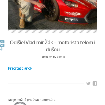
Odišiel Vladimír Žák – motorista telom i
18
dušou
ÁJ
Posted on
by
admin
Prečítať článok
Nie je možné pridávať komentáre.