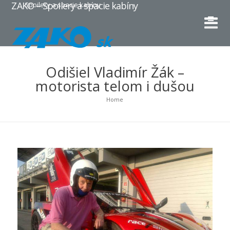
ZAKO – Spoilery a spacie kabíny
Spoilery a spacie kabíny
Odišiel Vladimír Žák –
motorista telom i dušou
Home