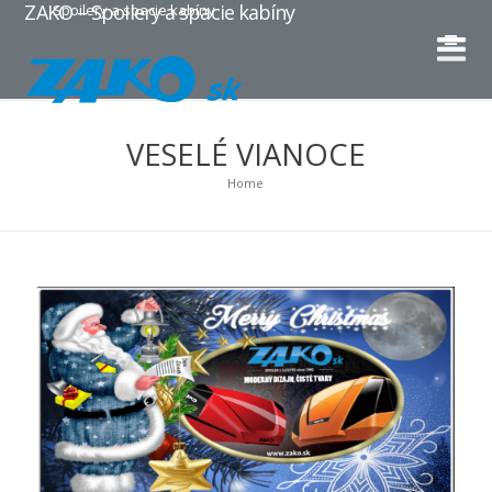
ZAKO – Spoilery a spacie kabíny
Spoilery a spacie kabíny
VESELÉ VIANOCE
Home