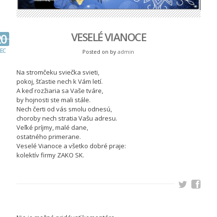
VESELÉ VIANOCE
20
EC
Posted on
by
admin
Na stromčeku sviečka svieti,
pokoj, šťastie nech k Vám letí.
A keď rozžiaria sa Vaše tváre,
by hojnosti ste mali stále.
Nech čerti od vás smolu odnesú,
choroby nech stratia Vašu adresu.
Veľké príjmy, malé dane,
ostatného primerane.
Veselé Vianoce a všetko dobré praje:
kolektív firmy ZAKO SK.