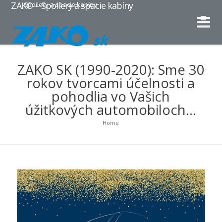
ZAKO – Spoilery a spacie kabíny
Spoilery a spacie kabíny
ZAKO SK (1990-2020): Sme 30
rokov tvorcami účelnosti a
pohodlia vo Vašich
úžitkových automobiloch…
Home