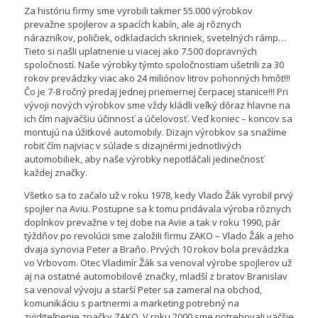
Za históriu firmy sme vyrobili takmer 55.000 výrobkov
prevažne spojlerov a spacích kabín, ale aj rôznych
nárazníkov, poličiek, odkladacích skriniek, svetelných rámp…
Tieto si našli uplatnenie u viacej ako 7.500 dopravných
spoločností. Naše výrobky týmto spoločnostiam ušetrili za 30
rokov prevádzky viac ako 24 miliónov litrov pohonných hmôt!!!
Čo je 7-8 ročný predaj jednej priemernej čerpacej stanice!!! Pri
vývoji nových výrobkov sme vždy kládli veľký dôraz hlavne na
ich čím najväčšiu účinnosť a účelovosť. Veď koniec – koncov sa
montujú na úžitkové automobily. Dizajn výrobkov sa snažíme
robiť čím najviac v súlade s dizajnérmi jednotlivých
automobiliek, aby naše výrobky nepotláčali jedinečnosť
každej značky.
Všetko sa to začalo už v roku 1978, kedy Vlado Žák vyrobil prvý
spojler na Aviu. Postupne sa k tomu pridávala výroba rôznych
doplnkov prevažne v tej dobe na Avie a tak v roku 1990, pár
týždňov po revolúcii sme založili firmu ZAKO – Vlado Žák a jeho
dvaja synovia Peter a Braňo. Prvých 10 rokov bola prevádzka
vo Vrbovom. Otec Vladimír Žák sa venoval výrobe spojlerov už
aj na ostatné automobilové značky, mladší z bratov Branislav
sa venoval vývoju a starší Peter sa zameral na obchod,
komunikáciu s partnermi a marketing potrebný na
zviditeľnenie značky ZAKO. V roku 2000 sme potrebovali väčšie