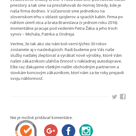
priestory a tak sme sa presťahovali do Hornej Stredy, kde je
naša firma dodnes. V súčasnosti sme jednotkou na
slovenskom trhu v oblasti spojlerov a spacích kabín. Firma po
náhlom úmrtí otca a brata Branislava (v jednom roku 2016)
momentálne pracuje pod vedením Petra Žáka a jeho troch
synov – Michala, Patrika a Ondreja.
Veríme, že tak ako ste nám boli verní týchto 30 rokov
zostanete aj v nasledujúcich. Radi budeme pre Vás naše
služby naďalej zlepšovať a vyrábať nové výrobky, ktoré Vám
našim zákazníkom uľahčia činnosť v nákladnej autodoprave.
Ešte raz ďakujeme všetkým naším obchodným partnerom a
stovkám koncovým zákazníkom, ktorí nám za tie roky prejavili
svoju náklonnosť.
Nie je možné pridávať komentáre.