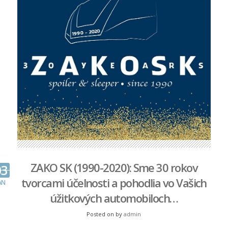
ZAKO SK (1990-2020): Sme 30 rokov
03
tvorcami účelnosti a pohodlia vo Vašich
AN
úžitkových automobiloch…
Posted on
by
admin